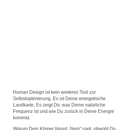
Erleichterung
Du kannst nicht mehr richtig abschalten –
auch nicht in Momenten, die eigentlich
entspannen sollten
Du fühlst Dich wie unter Dauerstrom –
selbst, wenn nichts passiert
Du kannst Dich kaum noch konzentrieren
und einen klaren Gedanken fassen
Du leidest unter Verspannungen, Migräne
oder diffusen Schmerzen
Deine Verdauung spielt verrückt –
besonders in stressigen Phasen
Du wachst nachts auf mit Herzklopfen oder
innerer Unruhe
Human Design ist kein weiteres Tool zur
Selbstoptimierung. Es ist Deine energetische
Landkarte. Es zeigt Dir, was Deine natürliche
Frequenz ist und wie Du zurück in Deine Energie
kommst.
Warum Dein Körper längst „Nein“ sagt, obwohl Du