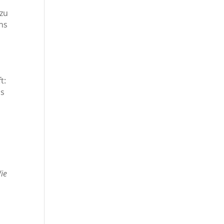
 zu
ns
t:
as
ie