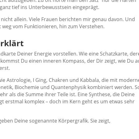
cht aufzugeben. Zu oft hörte man den Satz “nur die Harten
anz tief ins Unterbewusstsein eingeprägt.
icht allein. Viele Frauen berichten mir genau davon. Und
: weg vom Funktionieren, hin zum Verstehen.
rklärt
karte Deiner Energie vorstellen. Wie eine Schatzkarte, der
kommst Du einen inneren Kompass, der Dir zeigt, wie Du a
erst.
ie Astrologie, I Ging, Chakren und Kabbala, die mit modern
enetik, Biochemie und Quantenphysik kombiniert werden. S
ehr als die Summe ihrer Teile ist. Eine Synthese, die Deine
ingt erstmal komplex – doch im Kern geht es um etwas sehr
.
geben Deine sogenannte Körpergrafik. Sie zeigt,