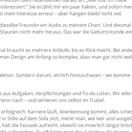
 Freundin beim Abendessen darauf an. „Martina, ich habe
teressiert.“ Sie erzählt mir ein paar Fakten, und sofort me
t mein Interesse erneut – aber hängen bleibt nicht viel.
 dieselbe Freundin ein Audio zu meinem Chart. Und diesmal
 Staunen nicht mehr heraus. Das war die Geburtsstunde ei
mal braucht es mehrere Anläufe, bis es Klick macht. Bei and
Human Design am Anfang so komplex, dass man gar nicht wei
fektion. Sondern darum, ehrlich hinzuschauen – wo komme 
e aus Aufgaben, Verpflichtungen und To-do-Listen. Wir eife
nerin nach – und verlieren uns selbst im Trubel.
erfolgreich. Karriere läuft, Anerkennung kommt, alles sche
n Stille auf dem Sofa sitzt, merkt man, wie leer und ausgel
hält die Fassade aufrecht, obwohl sie innerlich längst bröck