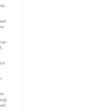
rke
 war
ner
eren
ß,
ich
rn
int
augt
elt.